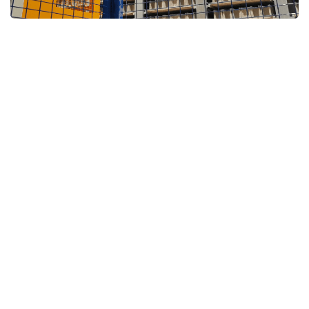
Matériaux de construction
Professionnels ou particuliers, il y a forcément un
dépôt Perrin près de chez vous. Vous pourrez y
trouver tous les matériaux de construction ainsi
que les conseils de nos équipes.
Bois