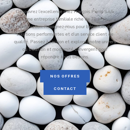
Découvrez l’excellence chez François Perrin SAS,
une entreprise familiale riche de 70 ans
d’innovation. Rejoignez-nous pour bénéficier de
solutions performantes et d’un service client de
qualité. Passez à l’action et explorez notre univers
où tradition et modernité convergent pour
répondre à vos besoins.
NOS OFFRES
CONTACT