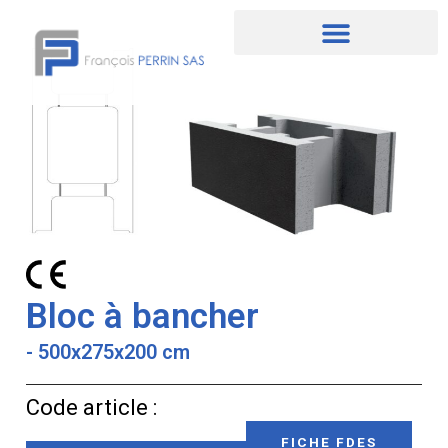
Aller
au
contenu
Bloc à bancher
- 500x275x200 cm
Code article :
FICHE FDES