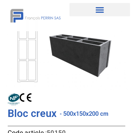
Aller
au
contenu
Bloc creux
- 500x150x200 cm
Code article :
50150