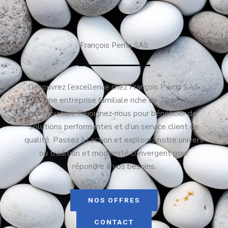
François Perrin SAS
Découvrez l’excellence chez François Perrin SAS,
une entreprise familiale riche de 70 ans
d’innovation. Rejoignez-nous pour bénéficier de
solutions performantes et d’un service client de
qualité. Passez à l’action et explorez notre univers
où tradition et modernité convergent pour
répondre à vos besoins.
NOS OFFRES
CONTACT