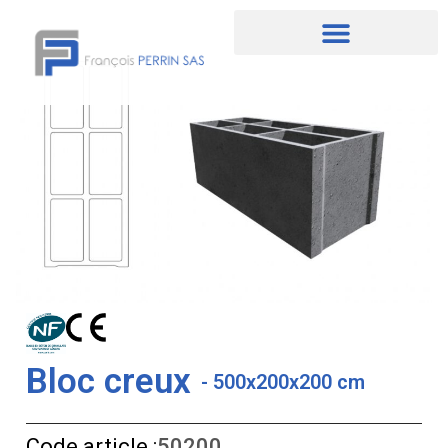
Aller
au
contenu
Bloc creux
- 500x200x200 cm
Code article :
50200