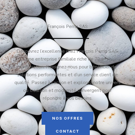
François Perrin SAS
Découvrez l’excellence chez François Perrin SAS,
une entreprise familiale riche de 70 ans
d’innovation. Rejoignez-nous pour bénéficier de
solutions performantes et d’un service client de
qualité. Passez à l’action et explorez notre univers
où tradition et modernité convergent pour
répondre à vos besoins.
NOS OFFRES
CONTACT