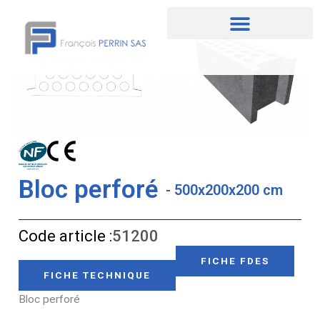
Aller
au
contenu
Bloc perforé
- 500x200x200 cm
Code article :
51200
FICHE FDES
FICHE TECHNIQUE
Bloc perforé