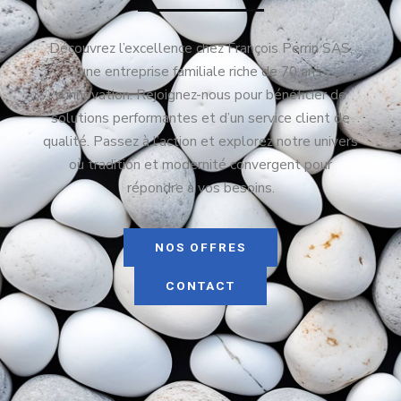
Découvrez l’excellence chez François Perrin SAS,
une entreprise familiale riche de 70 ans
d’innovation. Rejoignez-nous pour bénéficier de
solutions performantes et d’un service client de
qualité. Passez à l’action et explorez notre univers
où tradition et modernité convergent pour
répondre à vos besoins.
NOS OFFRES
CONTACT