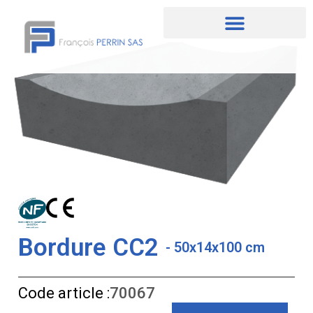
Aller
au
contenu
Bordure CC2
- 50x14x100 cm
Code article :
70067