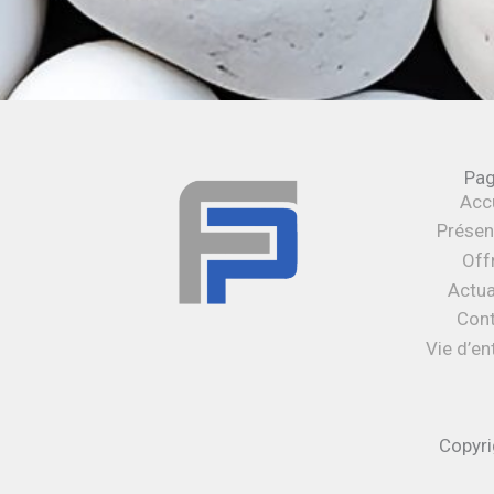
Pa
Accu
Présen
Off
Actua
Con
Vie d’en
Copyr