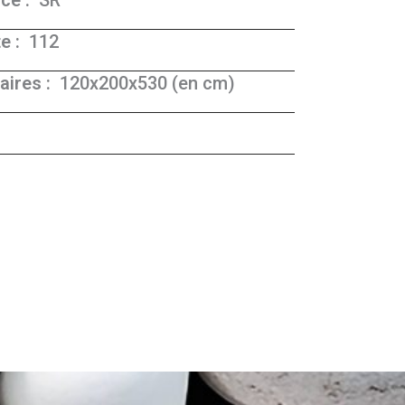
ce :
SR
e :
112
ires :
120x200x530 (en cm)