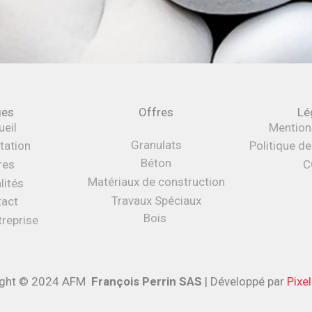
ges
Offres
Lé
eil
Mention
Granulats
tation
Politique d
Béton
res
C
Matériaux de construction
lités
Travaux Spéciaux
tact
Bois
treprise
ight © 2024 AFM
François Perrin SAS
| Développé par
Pixel