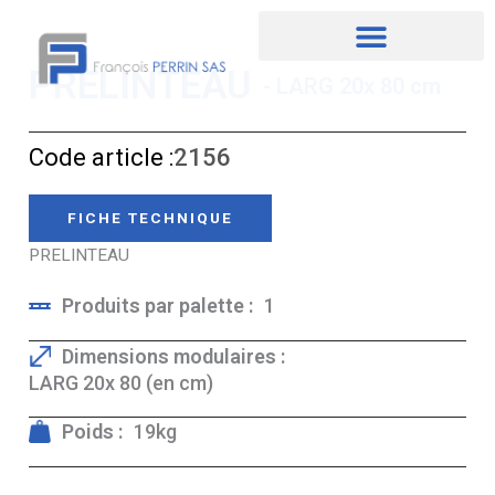
Aller
au
contenu
PRELINTEAU
- LARG 20x 80 cm
Code article :
2156
FICHE TECHNIQUE
PRELINTEAU
Produits par palette :
1
Dimensions modulaires :
LARG 20x 80 (en cm)
Poids :
19kg