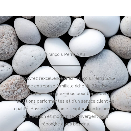
François Perrin SAS
Découvrez l’excellence chez François Perrin SAS,
une entreprise familiale riche de 70 ans
d’innovation. Rejoignez-nous pour bénéficier de
solutions performantes et d’un service client de
qualité. Passez à l’action et explorez notre univers
où tradition et modernité convergent pour
répondre à vos besoins.