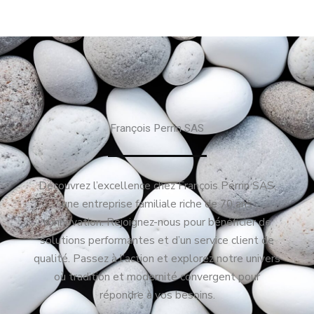
François Perrin SAS
Découvrez l’excellence chez François Perrin SAS,
une entreprise familiale riche de 70 ans
d’innovation. Rejoignez-nous pour bénéficier de
solutions performantes et d’un service client de
qualité. Passez à l’action et explorez notre univers
où tradition et modernité convergent pour
répondre à vos besoins.