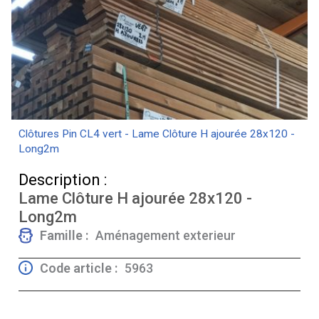
Clôtures Pin CL4 vert - Lame Clôture H ajourée 28x120 -
Long2m
Description :
Lame Clôture H ajourée 28x120 -
Long2m
Famille :
Aménagement exterieur
Code article :
5963