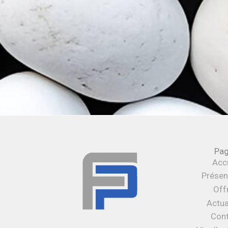
Pa
Accu
Présen
Off
Actua
Con