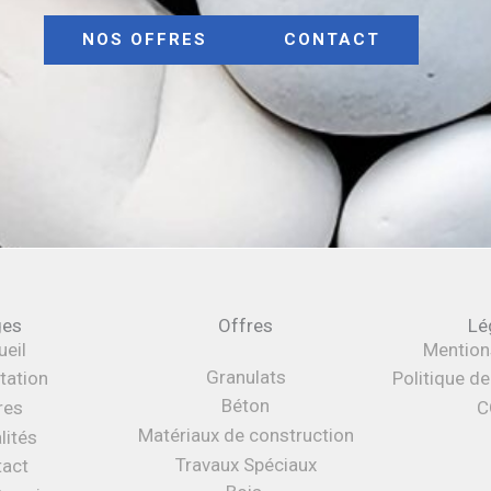
NOS OFFRES
CONTACT
ges
Offres
Lé
eil
Mention
Granulats
tation
Politique d
Béton
res
C
Matériaux de construction
lités
Travaux Spéciaux
tact