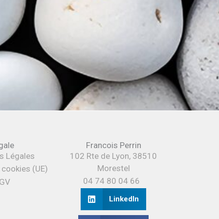
gale
Francois Perrin
s Légales
102 Rte de Lyon, 38510
Morestel
e cookies (UE)
04 74 80 04 66
GV
LinkedIn