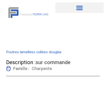
Aller
au
contenu
Poutres lamellées collées douglas
Description :
sur commande
Famille :
Charpente