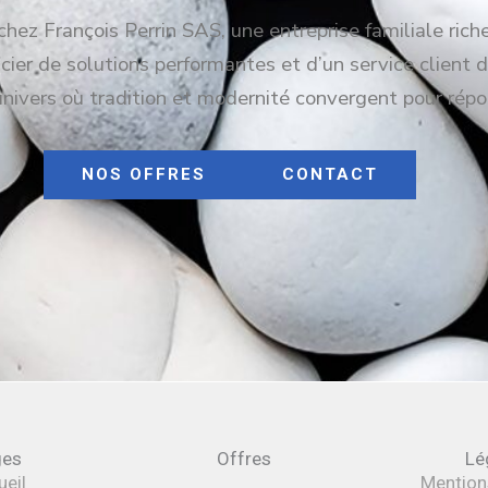
hez François Perrin SAS, une entreprise familiale rich
ier de solutions performantes et d’un service client d
univers où tradition et modernité convergent pour répo
NOS OFFRES
CONTACT
ges
Offres
Lé
eil
Mention