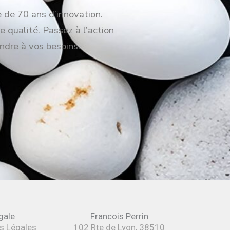
e de 70 ans d’innovation.
e qualité. Passez à l’action
ndre à vos besoins.
gale
Francois Perrin
s Légales
102 Rte de Lyon, 38510