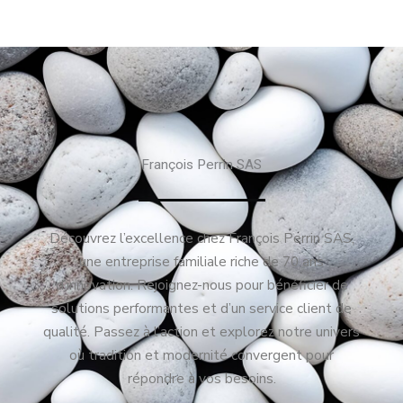
François Perrin SAS
Découvrez l’excellence chez François Perrin SAS,
une entreprise familiale riche de 70 ans
d’innovation. Rejoignez-nous pour bénéficier de
solutions performantes et d’un service client de
qualité. Passez à l’action et explorez notre univers
où tradition et modernité convergent pour
répondre à vos besoins.