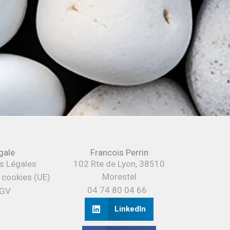
gale
Francois Perrin
s Légales
102 Rte de Lyon, 38510
Morestel
e cookies (UE)
04 74 80 04 66
GV
LinkedIn