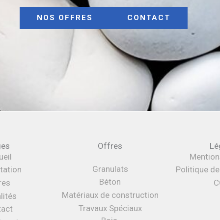
NOS OFFRES
CONTACT
ges
Offres
Lé
eil
Mention
Granulats
tation
Politique d
Béton
res
C
Matériaux de construction
lités
Travaux Spéciaux
tact