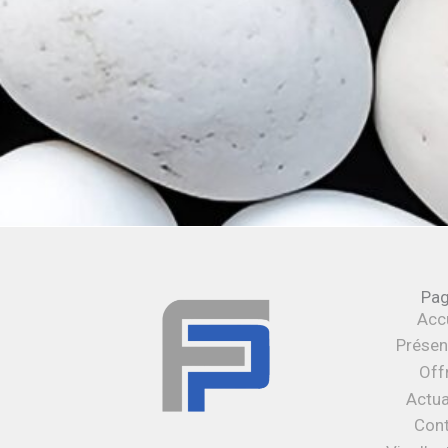
Pa
Accu
Présen
Off
Actua
Con