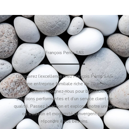
François Perrin SAS
Découvrez l’excellence chez François Perrin SAS,
une entreprise familiale riche de 70 ans
d’innovation. Rejoignez-nous pour bénéficier de
solutions performantes et d’un service client de
qualité. Passez à l’action et explorez notre univers
où tradition et modernité convergent pour
répondre à vos besoins.