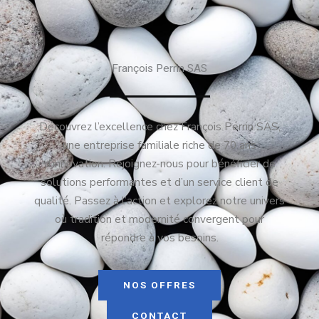
François Perrin SAS
Découvrez l’excellence chez François Perrin SAS,
une entreprise familiale riche de 70 ans
d’innovation. Rejoignez-nous pour bénéficier de
solutions performantes et d’un service client de
qualité. Passez à l’action et explorez notre univers
où tradition et modernité convergent pour
répondre à vos besoins.
NOS OFFRES
CONTACT