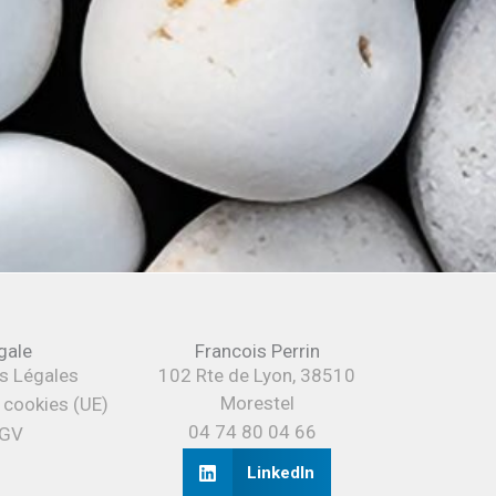
gale
Francois Perrin
s Légales
102 Rte de Lyon, 38510
Morestel
e cookies (UE)
04 74 80 04 66
GV
LinkedIn