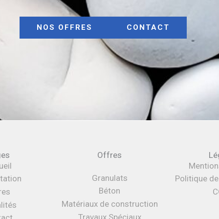
NOS OFFRES
CONTACT
ges
Offres
Lé
eil
Mention
Granulats
tation
Politique d
Béton
res
C
Matériaux de construction
lités
Travaux Spéciaux
tact