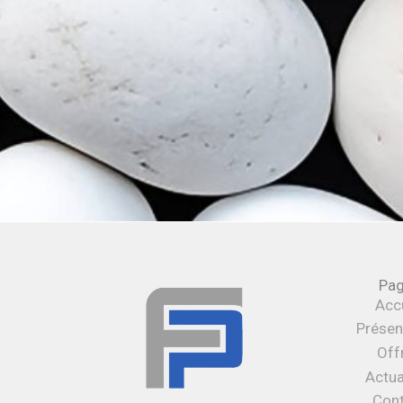
Pa
Accu
Présen
Off
Actua
Con