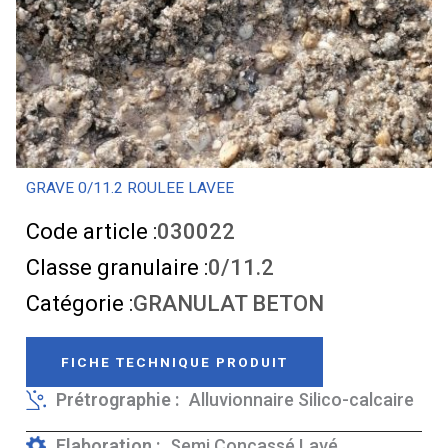
GRAVE 0/11.2 ROULEE LAVEE
Code article :
030022
Classe granulaire :
0/11.2
Catégorie :
GRANULAT BETON
FICHE TECHNIQUE PRODUIT
Prétrographie :
Alluvionnaire Silico-calcaire
Elaboration :
Semi Concassé Lavé