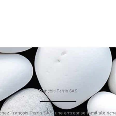
François Perrin SAS
hez François Perrin SAS, une entreprise familiale rich