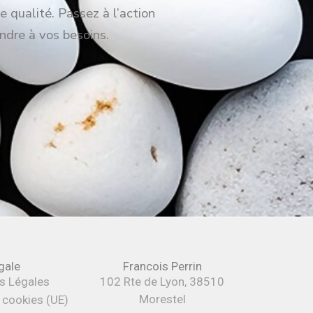
e qualité. Passez à l’action
ndre à vos besoins.
gale
Francois Perrin
s Légales
102 Rte de Lyon, 38510
Morestel
e cookies (UE)