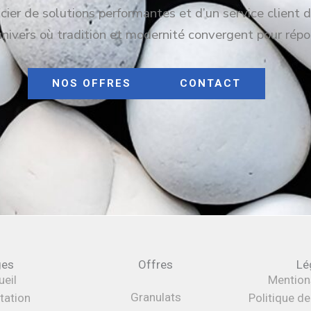
ier de solutions performantes et d’un service client d
univers où tradition et modernité convergent pour répo
NOS OFFRES
CONTACT
ges
Offres
Lé
eil
Mention
Granulats
tation
Politique d