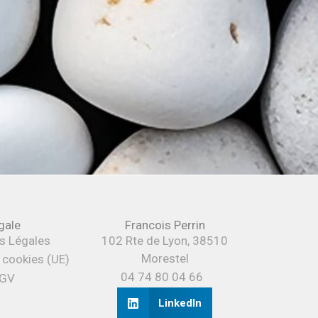
gale
Francois Perrin
s Légales
102 Rte de Lyon, 38510
Morestel
e cookies (UE)
04 74 80 04 66
GV
LinkedIn