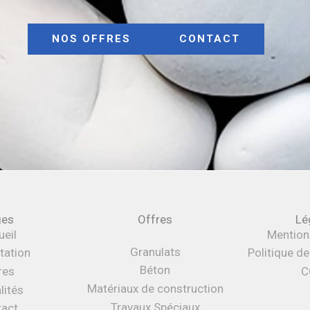
NOS OFFRES
CONTACT
ges
Offres
Lé
eil
Mention
Granulats
tation
Politique d
Béton
res
C
Matériaux de construction
lités
Travaux Spéciaux
tact