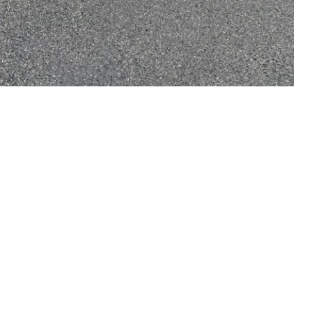
ges
Offres
Lé
eil
Mention
Granulats
tation
Politique d
Béton
res
C