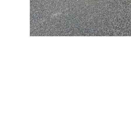
Prev
PRÉCÉDENT
Repas de fin d’année 2024 !
Pa
Accu
Présen
Off